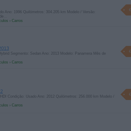
€
o Ano: 1996 Quilómetros: 304.205 km Modelo / Versão:
 de…
culos › Carros
2013
€
ybrid Segmento: Sedan Ano: 2013 Modelo: Panamera Mês de
culos › Carros
12
€
 HDI Condição: Usado Ano: 2012 Quilómetros: 256.000 km Modelo /
culos › Carros