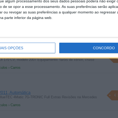
e algum processamento dos seus dados pessoais poderá não exigir 
to de se opor a esse processamento. As suas preferências serão apli
culos › Carros
rar ou revogar as suas preferências a qualquer momento ao regressar a 
na parte inferior da página web.
al
€
culos › Carros
AIS OPÇÕES
CONCORDO
al
€
DI 170 CV, modelo 2007.Equipamento: faróis de xénon, cruise
culos › Carros
011, Automática
€ 
lueTEC 4Matic 7G-TRONIC Full Extras Revisões na Mercedes
culos › Carros