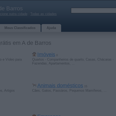
de Barros
cione outra cidade
|
Todas as cidades
Meus Classificados
Ajuda
grátis em A de Barros
Imóveis
0
o e Vídeo para
Quartos - Companheiros de quarto
,
Casas
,
Chácaras -
Fazendas
,
Apartamentos
,
...
Animais domésticos
15
es
,
Artigos
Cães
,
Gatos
,
Passáros
,
Pequenos Mamíferos
,
...