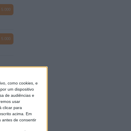
 5.000
 5.000
vo, como cookies, e
 7.600
por um dispositivo
sa de audiências e
remos usar
 clicar para
escrito acima. Em
s antes de consentir
 5.000