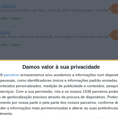
, Manual
€
o Exclusiva.Modelo raro. Ano: Junho De 2007.Quilometragem: 194.000
culos › Carros
anual
€
isto. Nova corrente de distribuição, embraiagem e Volante do motor de
culos › Carros
Damos valor à sua privacidade
2
38
parceiros
armazenamos e/ou acedemos a informações num dispositi
€
 CRD – 2002 | Excelente Estado | Histórico Completo Vende-se Jeep
essoais, como identificadores únicos e informações padrão enviadas 
culos › Carros
conteúdos personalizados, medição de publicidade e conteúdos, pesqui
serviços.
Com a sua permissão, nós e os nossos 1538 parceiros pode
s de geolocalização precisos através da procura de dispositivos. Poderá
amento por nossa parte e pela parte dos nossos parceiros, conforme d
eder a informações mais pormenorizadas e alterar as suas preferência
al
timento.
€
todos os pontos de vista.Pintura impecável.Interior como novo.