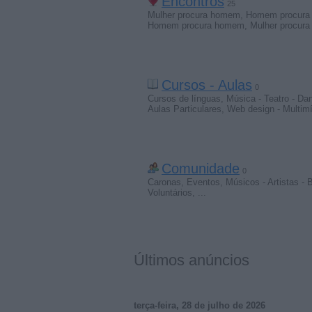
Encontros
25
Mulher procura homem
,
Homem procura 
Homem procura homem
,
Mulher procura
Cursos - Aulas
0
Cursos de línguas
,
Música - Teatro - Da
Aulas Particulares
,
Web design - Multimí
Comunidade
0
Caronas
,
Eventos
,
Músicos - Artistas -
Voluntários
,
...
Últimos anúncios
terça-feira, 28 de julho de 2026