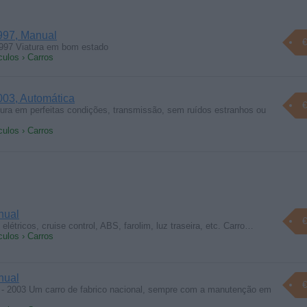
997, Manual
€
997 Viatura em bom estado
culos › Carros
03, Automática
€
ura em perfeitas condições, transmissão, sem ruídos estranhos ou
culos › Carros
nual
€
elétricos, cruise control, ABS, farolim, luz traseira, etc. Carro…
culos › Carros
nual
€
 - 2003 Um carro de fabrico nacional, sempre com a manutenção em