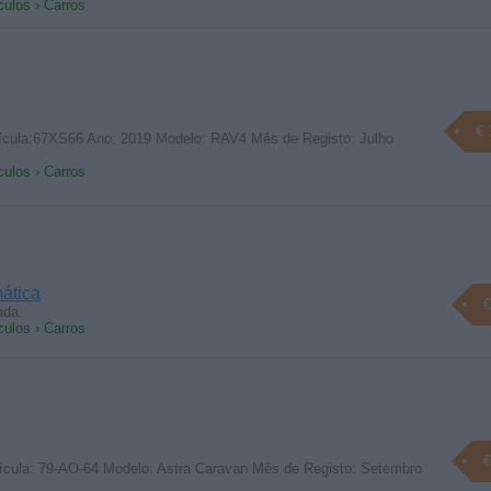
culos › Carros
€ 
cula:67XS66 Ano: 2019 Modelo: RAV4 Mês de Registo: Julho
culos › Carros
ática
€
ada.
culos › Carros
€
ícula: 79-AO-64 Modelo: Astra Caravan Mês de Registo: Setembro