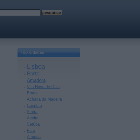
Top cidades
Lisboa
Porto
Amadora
Vila Nova de Gaia
Braga
Achada da Madeira
Coimbra
Sintra
Aveiro
Setúbal
Faro
Almada