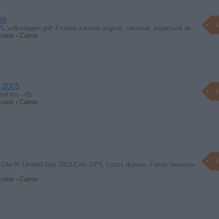
98
€
L volkswagen golf 4 cabrio karman original, nacional, impecavel de…
culos › Carros
 2005
€
mil km - 05
culos › Carros
€
 Clio IV Limited Gps 2019-Com GPS, Luzes diurnas- Farois nevoeiro-
culos › Carros