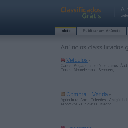
A 
Sele
Início
Publicar um Anúncio
Anúncios classificados 
Veículos
46
Carros
,
Peças e acessórios carros
,
Áudi
Carros
,
Motocicletas - Scooters
,
...
Compra - Venda
2
Agricultura
,
Arte - Coleções - Antigüidad
esportivos - Bicicletas
,
Brechó
,
...