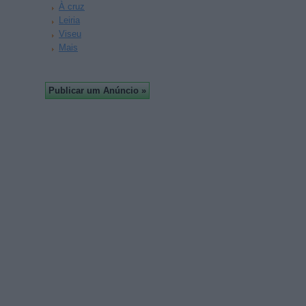
À cruz
Leiria
Viseu
Mais