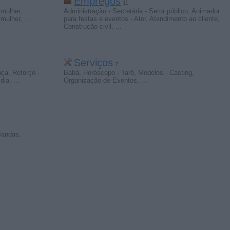
Empregos
11
mulher
,
Administração - Secretária - Setor público
,
Animador
 mulher
,
...
para festas e eventos - Ator
,
Atendimento ao cliente
,
Construção civil
,
...
Serviços
7
nça
,
Reforço -
Babá
,
Horóscopo - Tarô
,
Modelos - Casting
,
dia
,
...
Organização de Eventos
,
...
 Bandas
,