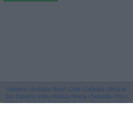
Argentina
Austrália
Brasil
Chile
Colômbia
África do
|
|
|
|
|
Sul
Espanha
Índia
México
Nigeria
Paquistão
Peru
|
|
|
|
|
|
|
Filipinas
Portugal
Federação Russa
Singapura
Reino
|
|
|
|
Unido
Estados Unidos
Venezuela
|
|
Copyright © 2026 ClassificadosGratis.com.pt — anunciar grátis, A de
Barros
Contacte-nos
Política de Privacidade
|