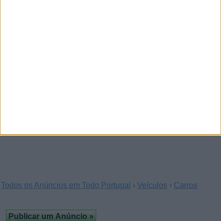
Ford Ranger 2013, Manual
(Braga)
Ford Ranger 2.2 4000€
Ford Ranger 2018, Automática
(Achada da Madeira, Madeira)
Ford raptor 15000€
Todos os Anúncios em Todo Portugal
›
Veículos
›
Carros