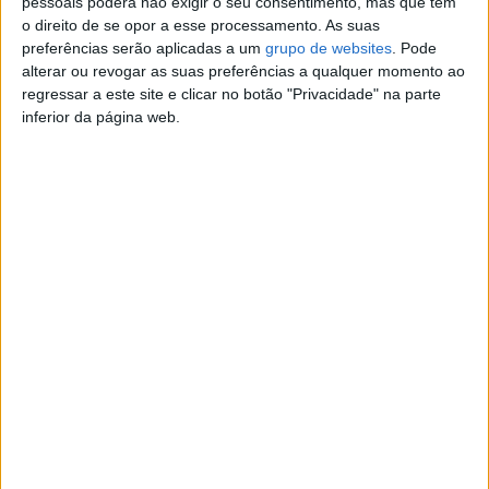
pessoais poderá não exigir o seu consentimento, mas que tem
o direito de se opor a esse processamento. As suas
Contato
preferências serão aplicadas a um
grupo de websites
. Pode
alterar ou revogar as suas preferências a qualquer momento ao
Mikulić
regressar a este site e clicar no botão "Privacidade" na parte
912793240
inferior da página web.
Contatar o anunciante
Detalhes da publicação
Segmento: SUV/TT
Matrícula: AU-63-VF
Ano: 2022
Modelo: Ranger
Mês de Registo: Novembro
Cilindrada:1.996
Combustível: Diesel
Potência:213
Quilómetros: 58.000 km
Tipo de Caixa: Automática
Condição: Usado
Portas:4-5
Lugares:5