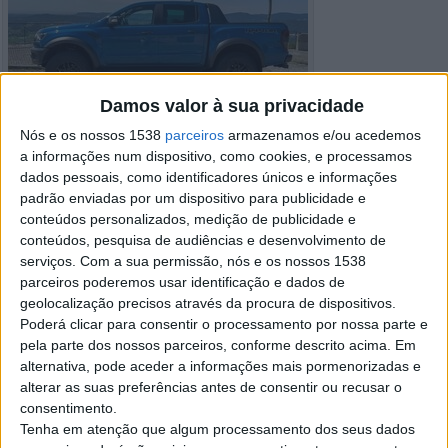
Damos valor à sua privacidade
Nós e os nossos 1538
parceiros
armazenamos e/ou acedemos
a informações num dispositivo, como cookies, e processamos
dados pessoais, como identificadores únicos e informações
padrão enviadas por um dispositivo para publicidade e
conteúdos personalizados, medição de publicidade e
conteúdos, pesquisa de audiências e desenvolvimento de
serviços.
Com a sua permissão, nós e os nossos 1538
parceiros poderemos usar identificação e dados de
geolocalização precisos através da procura de dispositivos.
Detalhes do anúncio
Poderá clicar para consentir o processamento por nossa parte e
pela parte dos nossos parceiros, conforme descrito acima. Em
Cidade:
A de Barros, Viseu
Operação:
Venda
alternativa, pode aceder a informações mais pormenorizadas e
Preço:
€ 23.000
alterar as suas preferências antes de consentir ou recusar o
Modelo:
Ford Ranger
consentimento.
Ano:
2022
Tenha em atenção que algum processamento dos seus dados