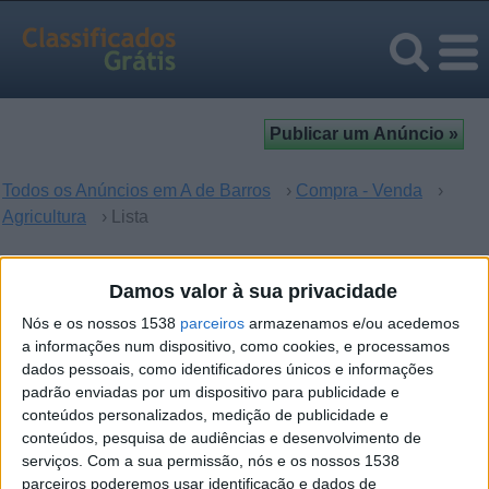
Todos os Anúncios em A de Barros
›
Compra - Venda
›
Agricultura
› Lista
Agricultura em A de Barros,
Damos valor à sua privacidade
Viseu
Nós e os nossos 1538
parceiros
armazenamos e/ou acedemos
a informações num dispositivo, como cookies, e processamos
dados pessoais, como identificadores únicos e informações
Desculpe, mas não houve resultados para sua busca. Se
padrão enviadas por um dispositivo para publicidade e
quer enviar um anúncio -
clique aqui
.
conteúdos personalizados, medição de publicidade e
conteúdos, pesquisa de audiências e desenvolvimento de
serviços.
Com a sua permissão, nós e os nossos 1538
parceiros poderemos usar identificação e dados de