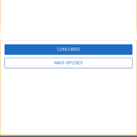
Setúbal
Faro
Almada
À cruz
CONCORDO
Leiria
MAIS OPÇÕES
Viseu
Mais