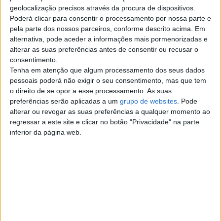
Top cidades
geolocalização precisos através da procura de dispositivos.
Poderá clicar para consentir o processamento por nossa parte e
pela parte dos nossos parceiros, conforme descrito acima. Em
Lisboa
alternativa, pode aceder a informações mais pormenorizadas e
alterar as suas preferências antes de consentir ou recusar o
Porto
consentimento.
Tenha em atenção que algum processamento dos seus dados
Amadora
pessoais poderá não exigir o seu consentimento, mas que tem
o direito de se opor a esse processamento. As suas
preferências serão aplicadas a um
grupo de websites
. Pode
Vila Nova de Gaia
alterar ou revogar as suas preferências a qualquer momento ao
regressar a este site e clicar no botão "Privacidade" na parte
Braga
inferior da página web.
Achada da Madeira
Coimbra
Sintra
Aveiro