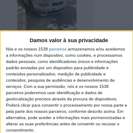
Damos valor à sua privacidade
Nós e os nossos 1538
parceiros
armazenamos e/ou acedemos
a informações num dispositivo, como cookies, e processamos
dados pessoais, como identificadores únicos e informações
padrão enviadas por um dispositivo para publicidade e
conteúdos personalizados, medição de publicidade e
conteúdos, pesquisa de audiências e desenvolvimento de
serviços.
Com a sua permissão, nós e os nossos 1538
Detalhes do anúncio
parceiros poderemos usar identificação e dados de
geolocalização precisos através da procura de dispositivos.
Cidade:
A de Barros, Viseu
Operação:
Venda
Poderá clicar para consentir o processamento por nossa parte e
Preço:
€ 5.000
pela parte dos nossos parceiros, conforme descrito acima. Em
Modelo:
BMW 5
alternativa, pode aceder a informações mais pormenorizadas e
Ano:
2004
alterar as suas preferências antes de consentir ou recusar o
consentimento.