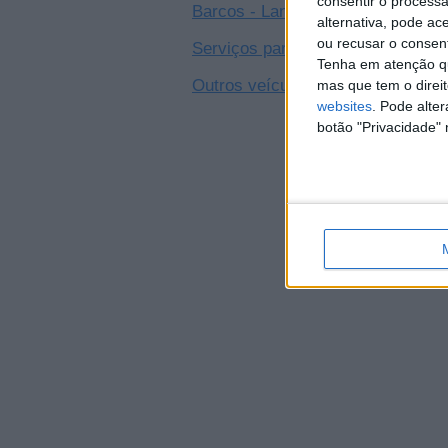
consentir o process
Barcos - Lanchas
0
alternativa, pode ac
ou recusar o consen
Serviços para Carros
0
Tenha em atenção qu
Outros veículos
mas que tem o direi
1
websites
. Pode alte
botão "Privacidade" 