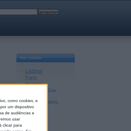
Top cidades
Lisboa
Porto
Amadora
Vila Nova de Gaia
Braga
vo, como cookies, e
Achada da Madeira
por um dispositivo
Coimbra
sa de audiências e
Sintra
remos usar
Aveiro
 clicar para
Setúbal
Faro