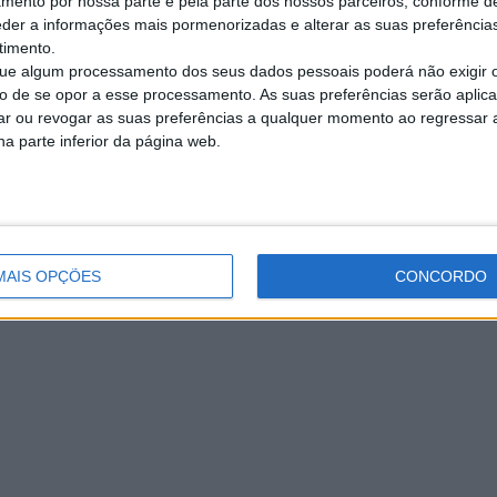
amento por nossa parte e pela parte dos nossos parceiros, conforme d
eder a informações mais pormenorizadas e alterar as suas preferência
timento.
e algum processamento dos seus dados pessoais poderá não exigir 
to de se opor a esse processamento. As suas preferências serão apli
rar ou revogar as suas preferências a qualquer momento ao regressar a 
na parte inferior da página web.
MAIS OPÇÕES
CONCORDO