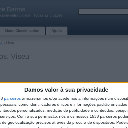
de Barros
cione outra cidade
|
Todas as cidades
Meus Classificados
Ajuda
os
› Lista
os, Viseu
Damos valor à sua privacidade
38
parceiros
armazenamos e/ou acedemos a informações num dispositi
essoais, como identificadores únicos e informações padrão enviadas 
conteúdos personalizados, medição de publicidade e conteúdos, pesqui
serviços.
Com a sua permissão, nós e os nossos 1538 parceiros pode
0
s de geolocalização precisos através da procura de dispositivos. Poderá