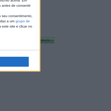
escrito acima. Em
Almada
s antes de consentir
À cruz
Leiria
o seu consentimento,
Viseu
cadas a um
grupo de
Mais
este site e clicar no