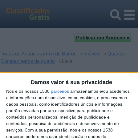
Todos os Anúncios em A de Barros
›
Imóveis
›
Quartos -
Companheiros de quarto
› Lista
Quartos - Companheiros de
Damos valor à sua privacidade
quarto em A de Barros, Viseu
Nós e os nossos 1538
parceiros
armazenamos e/ou acedemos
a informações num dispositivo, como cookies, e processamos
dados pessoais, como identificadores únicos e informações
Desculpe, mas não houve resultados para sua busca. Se
padrão enviadas por um dispositivo para publicidade e
quer enviar um anúncio -
clique aqui
.
conteúdos personalizados, medição de publicidade e
conteúdos, pesquisa de audiências e desenvolvimento de
serviços.
Com a sua permissão, nós e os nossos 1538
parceiros poderemos usar identificação e dados de