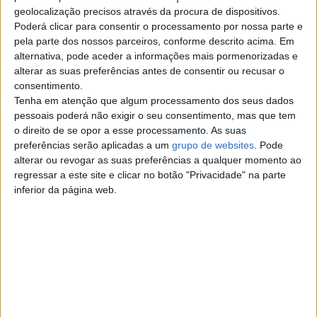
Top cidades
geolocalização precisos através da procura de dispositivos.
Poderá clicar para consentir o processamento por nossa parte e
pela parte dos nossos parceiros, conforme descrito acima. Em
Lisboa
alternativa, pode aceder a informações mais pormenorizadas e
alterar as suas preferências antes de consentir ou recusar o
Porto
consentimento.
Tenha em atenção que algum processamento dos seus dados
Amadora
pessoais poderá não exigir o seu consentimento, mas que tem
o direito de se opor a esse processamento. As suas
preferências serão aplicadas a um
grupo de websites
. Pode
Vila Nova de Gaia
alterar ou revogar as suas preferências a qualquer momento ao
regressar a este site e clicar no botão "Privacidade" na parte
Braga
inferior da página web.
Achada da Madeira
Coimbra
Sintra
Aveiro