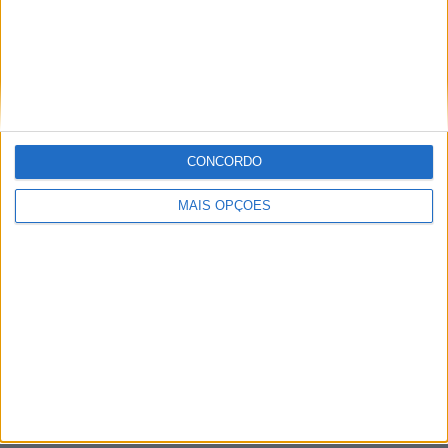
Setúbal
Faro
Almada
À cruz
CONCORDO
Leiria
MAIS OPÇÕES
Viseu
Mais