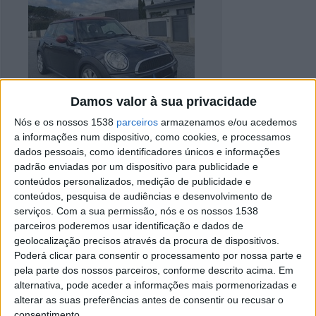
Damos valor à sua privacidade
Nós e os nossos 1538
parceiros
armazenamos e/ou acedemos
a informações num dispositivo, como cookies, e processamos
dados pessoais, como identificadores únicos e informações
padrão enviadas por um dispositivo para publicidade e
conteúdos personalizados, medição de publicidade e
conteúdos, pesquisa de audiências e desenvolvimento de
serviços.
Com a sua permissão, nós e os nossos 1538
parceiros poderemos usar identificação e dados de
Detalhes do anúncio
geolocalização precisos através da procura de dispositivos.
Poderá clicar para consentir o processamento por nossa parte e
Cidade:
A de Barros, Viseu
pela parte dos nossos parceiros, conforme descrito acima. Em
Operação:
Venda
alternativa, pode aceder a informações mais pormenorizadas e
Preço:
€ 5.000
Modelo:
MINI Cooper S
alterar as suas preferências antes de consentir ou recusar o
Ano:
2007
consentimento.