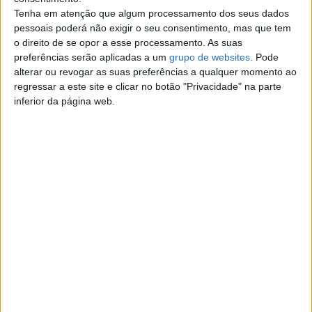
Quilometragem:
199.999
Tenha em atenção que algum processamento dos seus dados
Câmbio:
Manual
pessoais poderá não exigir o seu consentimento, mas que tem
Combustível:
Gasolina
o direito de se opor a esse processamento. As suas
Cor:
Petro
preferências serão aplicadas a um
grupo de websites
. Pode
alterar ou revogar as suas preferências a qualquer momento ao
Contato
regressar a este site e clicar no botão "Privacidade" na parte
inferior da página web.
Tiago Lorenzo
Contatar o anunciante
Detalhes da publicação
Mini Cooper S R56 Versão Exclusiva.Modelo raro.
Ano: Junho De 2007.Quilometragem: 194.000 km.Motor:
1.6 turbo.
Combustível: gasolina.Potência: 174 CV.Caixa de
velocidades: manual.
Este Mini Cooper S encontra-se em excelentes condições
gerais.
Está equipado com um tecto de abrir panorâmico, estofos