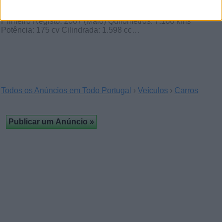
MINI Cooper S 2007, Automática
(Lisboa)
Primeiro Registo: 2007 (Maio) Quilómetros: 7.100 kms
Potência: 175 cv Cilindrada: 1.598 cc…
Todos os Anúncios em Todo Portugal
›
Veículos
›
Carros