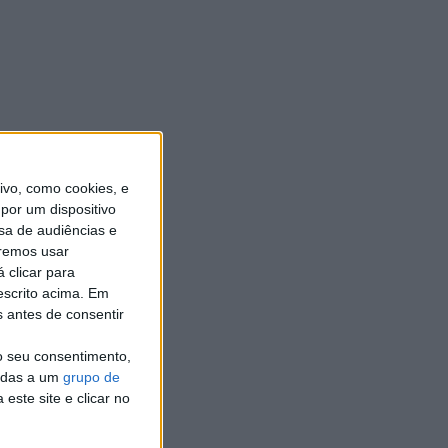
vo, como cookies, e
por um dispositivo
sa de audiências e
remos usar
 clicar para
escrito acima. Em
s antes de consentir
o
o seu consentimento,
cadas a um
grupo de
este site e clicar no