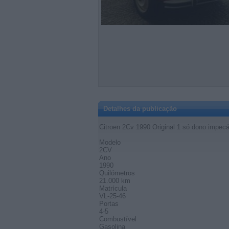
Detalhes da publicação
Citroen 2Cv 1990 Original 1 só dono impecá
Modelo
2CV
Ano
1990
Quilómetros
21.000 km
Matrícula
VL-25-46
Portas
4-5
Combustível
Gasolina