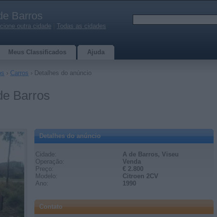
de Barros
cione outra cidade
|
Todas as cidades
Meus Classificados
Ajuda
os
›
Carros
› Detalhes do anúncio
de Barros
Detalhes do anúncio
Cidade:
A de Barros, Viseu
Operação:
Venda
Preço:
€ 2.800
Modelo:
Citroen 2CV
Ano:
1990
Contato