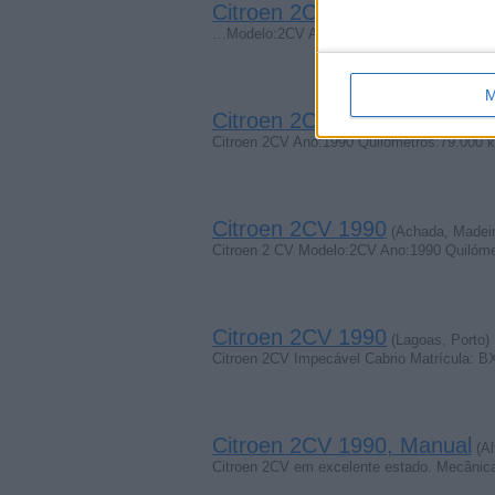
Citroen 2CV 1990
(Achada da Made
…Modelo:2CV Aïkoungban kwê wégôô Ano:19
M
Citroen 2CV 1990
(Achada, Madeir
Citroen 2CV Ano:1990 Quilómetros:79.000 k
Citroen 2CV 1990
(Achada, Madeir
Citroen 2 CV Modelo:2CV Ano:1990 Quilóm
Citroen 2CV 1990
(Lagoas, Porto)
Citroen 2CV Impecável Cabrio Matrícula: 
Citroen 2CV 1990, Manual
(Al
Citroen 2CV em excelente estado. Mecânica 