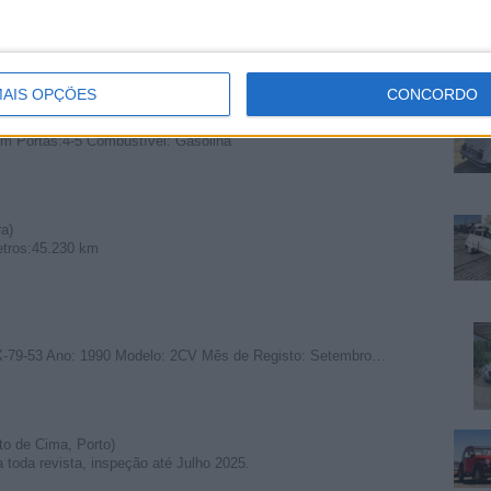
ira, Madeira)
90 Quilómetros:21.000 km Matrícula: VL-25-46 Portas:4-5 Sibi…
AIS OPÇÕES
CONCORDO
a)
m Portas:4-5 Combustível: Gasolina
a)
etros:45.230 km
BX-79-53 Ano: 1990 Modelo: 2CV Mês de Registo: Setembro…
to de Cima, Porto)
toda revista, inspeção até Julho 2025.