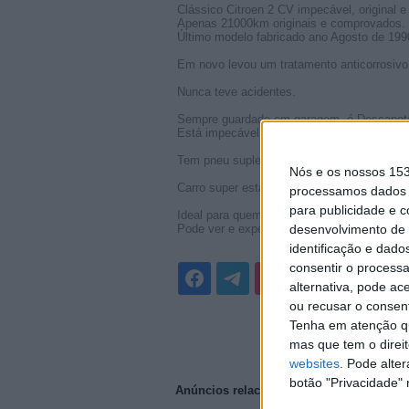
Clássico Citroen 2 CV impecável, original e
Apenas 21000km originais e comprovados.
Último modelo fabricado ano Agosto de 199
Em novo levou um tratamento anticorrosivo 
Nunca teve acidentes.
Sempre guardado em garagem, é Descapotáv
Está impecável de mecânica e pintura.
Tem pneu suplente e macaco original
Nós e os nossos 15
Carro super estável, não capota nas curvas
processamos dados p
para publicidade e 
Ideal para quem quer um clássico de qualid
Pode ver e experimentar este magnífico clá
desenvolvimento de 
identificação e dado
consentir o process
alternativa, pode ac
ou recusar o consen
Tenha em atenção qu
mas que tem o direi
websites
. Pode alte
botão "Privacidade" 
Anúncios relacionados