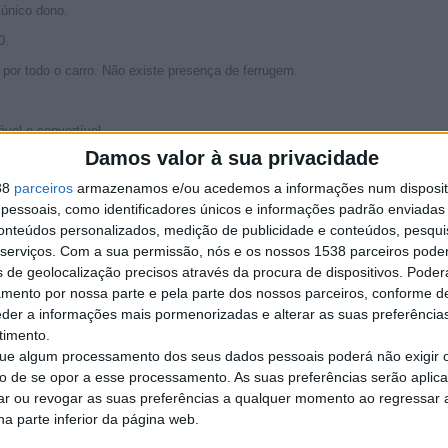
 único dono.
0.
por todo o carro. Não existe presença de ferrugem.
el e convertível
Damos valor à sua privacidade
38
parceiros
armazenamos e/ou acedemos a informações num dispositi
essoais, como identificadores únicos e informações padrão enviadas 
conteúdos personalizados, medição de publicidade e conteúdos, pesqui
ade.
ssico.
serviços.
Com a sua permissão, nós e os nossos 1538 parceiros pode
s de geolocalização precisos através da procura de dispositivos. Poderá
amento por nossa parte e pela parte dos nossos parceiros, conforme d
eder a informações mais pormenorizadas e alterar as suas preferência
timento.
Denunciar o anúnci
e algum processamento dos seus dados pessoais poderá não exigir 
to de se opor a esse processamento. As suas preferências serão apli
rar ou revogar as suas preferências a qualquer momento ao regressar a 
na parte inferior da página web.