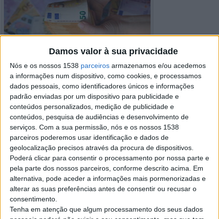
Damos valor à sua privacidade
Nós e os nossos 1538
parceiros
armazenamos e/ou acedemos
a informações num dispositivo, como cookies, e processamos
dados pessoais, como identificadores únicos e informações
padrão enviadas por um dispositivo para publicidade e
conteúdos personalizados, medição de publicidade e
conteúdos, pesquisa de audiências e desenvolvimento de
serviços.
Com a sua permissão, nós e os nossos 1538
parceiros poderemos usar identificação e dados de
geolocalização precisos através da procura de dispositivos.
Poderá clicar para consentir o processamento por nossa parte e
pela parte dos nossos parceiros, conforme descrito acima. Em
Detalhes do anúncio
alternativa, pode aceder a informações mais pormenorizadas e
alterar as suas preferências antes de consentir ou recusar o
Cidade:
A de Barros, Viseu
Operação:
Oferecido
consentimento.
Preço:
€ 20.000
Tenha em atenção que algum processamento dos seus dados