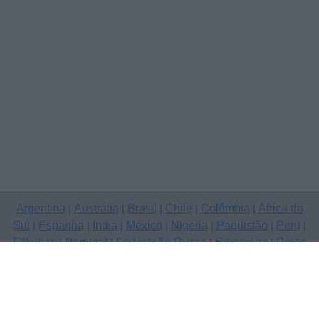
Argentina
Austrália
Brasil
Chile
Colômbia
África do
|
|
|
|
|
Sul
Espanha
Índia
México
Nigeria
Paquistão
Peru
|
|
|
|
|
|
|
Filipinas
Portugal
Federação Russa
Singapura
Reino
|
|
|
|
Unido
Estados Unidos
Venezuela
|
|
Copyright © 2026 ClassificadosGratis.com.pt — anunciar grátis, A de
Barros
Contacte-nos
Política de Privacidade
|