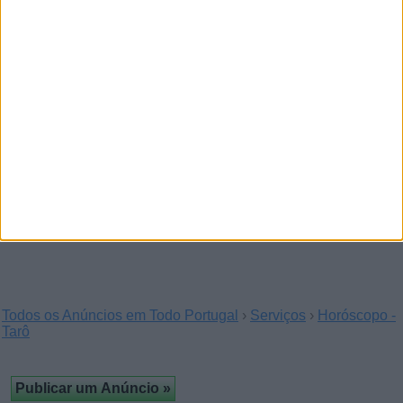
quem quer evoluir
(Bragança)
Se tem um plano de formação e procura apoio
concreto, estou disponível para contribuir com valores…
Colaboração entre pessoas
confiáveis
(Frade de Cima, Santarém)
…Se tem um objetivo bem definido, posso ajudá-
lo com um apoio entre cinco mil e quinhentos mil…
Todos os Anúncios em Todo Portugal
›
Serviços
›
Horóscopo -
Tarô