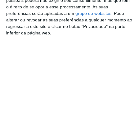
pessoais poderá não exigir o seu consentimento, mas que tem
o direito de se opor a esse processamento. As suas
Contato
preferências serão aplicadas a um
grupo de websites
. Pode
alterar ou revogar as suas preferências a qualquer momento ao
Julia
regressar a este site e clicar no botão "Privacidade" na parte
Contatar o anunciante
inferior da página web.
Detalhes da publicação
Ajudo pessoas determinadas a avançar com os seus
planos. Valor acessível rapidamente, com retribuição
justa de 5%.
Denunciar o anúncio
Anúncios relacionados