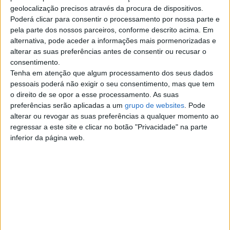
Top cidades
geolocalização precisos através da procura de dispositivos.
Poderá clicar para consentir o processamento por nossa parte e
pela parte dos nossos parceiros, conforme descrito acima. Em
Lisboa
alternativa, pode aceder a informações mais pormenorizadas e
alterar as suas preferências antes de consentir ou recusar o
Porto
consentimento.
Tenha em atenção que algum processamento dos seus dados
Amadora
pessoais poderá não exigir o seu consentimento, mas que tem
o direito de se opor a esse processamento. As suas
preferências serão aplicadas a um
grupo de websites
. Pode
Vila Nova de Gaia
alterar ou revogar as suas preferências a qualquer momento ao
regressar a este site e clicar no botão "Privacidade" na parte
Braga
inferior da página web.
Achada da Madeira
Coimbra
Sintra
Aveiro