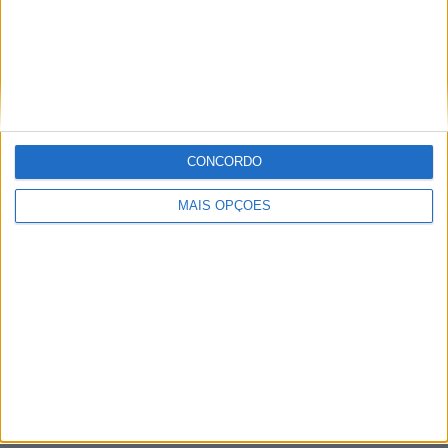
Setúbal
Faro
Almada
À cruz
CONCORDO
Leiria
MAIS OPÇÕES
Viseu
Mais