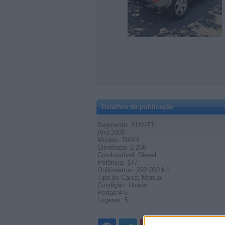
Detalhes da publicação
Segmento: SUV/TT
Ano:2006
Modelo: RAV4
Cilindrada: 2.200
Combustível: Diesel
Potência: 177
Quilómetros: 292.000 km
Tipo de Caixa: Manual
Condição: Usado
Portas:4-5
Lugares: 5