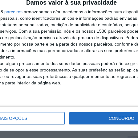
Damos valor à sua privacidade
Denunciar o anúnci
38
parceiros
armazenamos e/ou acedemos a informações num dispositi
essoais, como identificadores únicos e informações padrão enviadas 
conteúdos personalizados, medição de publicidade e conteúdos, pesqui
serviços.
Com a sua permissão, nós e os nossos 1538 parceiros pode
s de geolocalização precisos através da procura de dispositivos. Poderá
amento por nossa parte e pela parte dos nossos parceiros, conforme d
aro)
eder a informações mais pormenorizadas e alterar as suas preferência
em muito bom estado.
timento.
e algum processamento dos seus dados pessoais poderá não exigir 
to de se opor a esse processamento. As suas preferências serão apli
rar ou revogar as suas preferências a qualquer momento ao regressar a 
guiar, Évora)
na parte inferior da página web.
o baixo.GPS .Radares de estacionamento dianteiros e…
iseu)
2019 Modelo: RAV4 Mês de Registo: Julho Cilindrada:2.500…
AIS OPÇÕES
CONCORDO