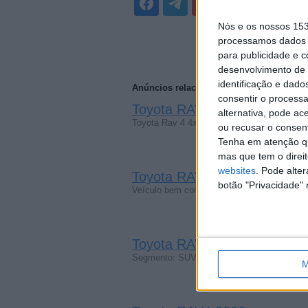
Nós e os nossos 15
processamos dados p
para publicidade e 
desenvolvimento de 
identificação e dado
Anúncios relacionados
consentir o process
Toyota RAV4 2006, Manual
(F
alternativa, pode ac
Toyota Rav 4 4x4 2000 € Toyota Rav4 4x4 
ou recusar o consen
Tenha em atenção qu
mas que tem o direi
websites
. Pode alte
Toyota RAV4 2006, Manual
(A
botão "Privacidade" 
Veículo bem conservado.Imposto rodoviári
Toyota RAV4 2019
(A de Barros, V
Segmento: SUV/TT Matrícula:67XS66 Ano: 
M