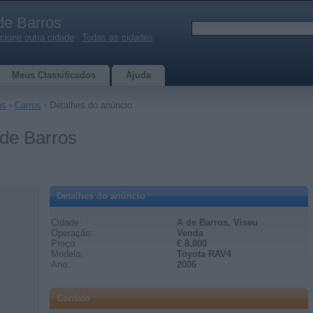
de Barros
cione outra cidade
|
Todas as cidades
Meus Classificados
Ajuda
os
›
Carros
› Detalhes do anúncio
 de Barros
Detalhes do anúncio
Cidade:
A de Barros, Viseu
Operação:
Venda
Preço:
€ 8.000
Modelo:
Toyota RAV4
Ano:
2006
Contato