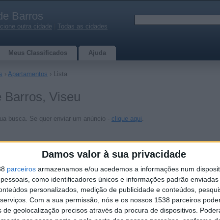
de Barros
cione outra cidade
|
Todas as cidades
Meus Classificados
Ajuda
s
›
Apartamentos
› Lista
 Barros, Viseu
ua busca. Se quer enviar um anúncio -
clique aqui
.
Damos valor à sua privacidade
38
parceiros
armazenamos e/ou acedemos a informações num dispositi
essoais, como identificadores únicos e informações padrão enviadas 
conteúdos personalizados, medição de publicidade e conteúdos, pesqui
serviços.
Com a sua permissão, nós e os nossos 1538 parceiros pode
s de geolocalização precisos através da procura de dispositivos. Poderá