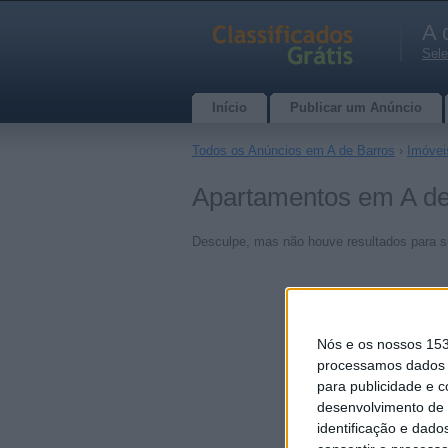
A 
Sele
Início
Publicar um Anúncio
Todos os Anúncios em A de Barros
›
Imóvei
Apartamentos em A de
Desculpe, mas não houve resultados para s
Nós e os nossos 15
processamos dados p
para publicidade e 
desenvolvimento de 
identificação e dado