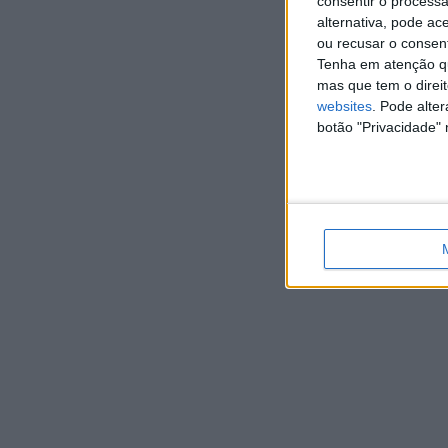
consentir o process
alternativa, pode ac
ou recusar o consen
Tenha em atenção qu
mas que tem o direi
websites
. Pode alte
botão "Privacidade" 