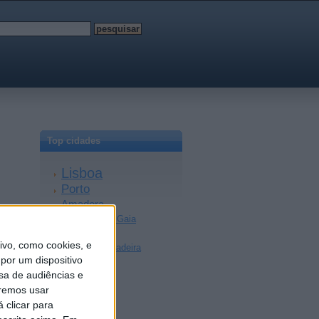
Top cidades
Lisboa
Porto
Amadora
Vila Nova de Gaia
Braga
vo, como cookies, e
Achada da Madeira
por um dispositivo
Coimbra
sa de audiências e
Sintra
remos usar
Aveiro
 clicar para
Setúbal
Faro