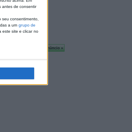
escrito acima. Em
Almada
s antes de consentir
À cruz
Leiria
o seu consentimento,
Viseu
cadas a um
grupo de
Mais
este site e clicar no