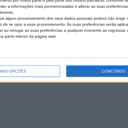
amento por nossa parte e pela parte dos nossos parceiros, conforme d
eder a informações mais pormenorizadas e alterar as suas preferência
timento.
e algum processamento dos seus dados pessoais poderá não exigir 
to de se opor a esse processamento. As suas preferências serão apli
rar ou revogar as suas preferências a qualquer momento ao regressar a 
na parte inferior da página web.
MAIS OPÇÕES
CONCORDO