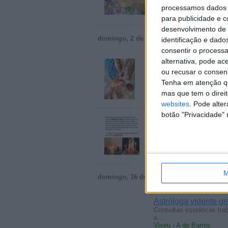
com…
processamos dados p
Viseu › A de Barros
para publicidade e 
desenvolvimento de 
domingo, 2 de março de 2025
identificação e dado
consentir o process
alternativa, pode ac
Grão-Mestre Marabu
ou recusar o consen
…Médium vidente espirit
Tenha em atenção qu
problema…
Viseu › A de Barros
mas que tem o direi
websites
. Pode alte
botão "Privacidade" 
Paiement après Sati
…- 1ère Consultation Gra
Whatsapp…
Viseu › A de Barros
M
domingo, 16 de abril de 2023
Astróloga vidente gi
Consultas esotéricas tra
a…
Viseu › A de Barros