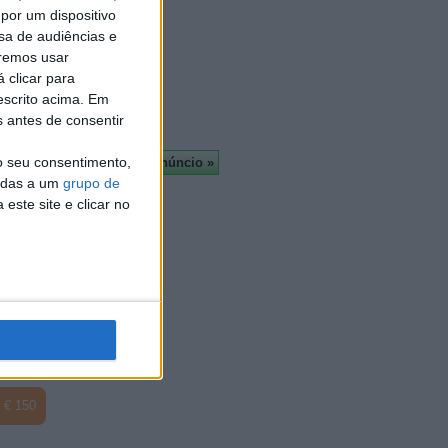
por um dispositivo
Almada
sa de audiências e
À cruz
remos usar
Leiria
 clicar para
Viseu
escrito acima. Em
Mais
s antes de consentir
€ 10
o seu consentimento,
cadas a um
grupo de
este site e clicar no
€ 10
€ 150