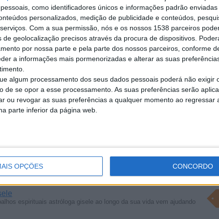
essoais, como identificadores únicos e informações padrão enviadas 
conteúdos personalizados, medição de publicidade e conteúdos, pesqui
serviços.
Com a sua permissão, nós e os nossos 1538 parceiros pode
s de geolocalização precisos através da procura de dispositivos. Poderá
amento por nossa parte e pela parte dos nossos parceiros, conforme d
eder a informações mais pormenorizadas e alterar as suas preferência
timento.
ual Você que sofre ou tem problemas como: _ problema de saúde _
e algum processamento dos seus dados pessoais poderá não exigir 
to de se opor a esse processamento. As suas preferências serão apli
rar ou revogar as suas preferências a qualquer momento ao regressar a 
na parte inferior da página web.
sfaction) Voyance Immédiate
tuit. Amour, Travail, Chance. Consultation 100% anonyme. (Appel et
AIS OPÇÕES
CONCORDO
sele
balhos espirituais astróloga gisele ao longo da sua vida vem ajudando