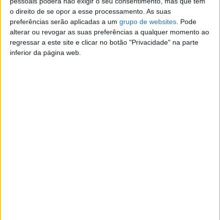
pessoais poderá não exigir o seu consentimento, mas que tem
Quilometragem:
189.999
o direito de se opor a esse processamento. As suas
Câmbio:
Manual
preferências serão aplicadas a um
grupo de websites
. Pode
Combustível:
Gasolina
alterar ou revogar as suas preferências a qualquer momento ao
Cor:
Preto
regressar a este site e clicar no botão "Privacidade" na parte
inferior da página web.
Contato
Feria Gabriel Santos Figuereido
Contatar o anunciante
Detalhes da publicação
Volvo S60 D5 - 02
Vidros elétricos, cruise control, ABS, farolim, luz traseira,
etc. Carro totalmente equipado.
COM SISTEMA DE GPL.
Denunciar o anúncio