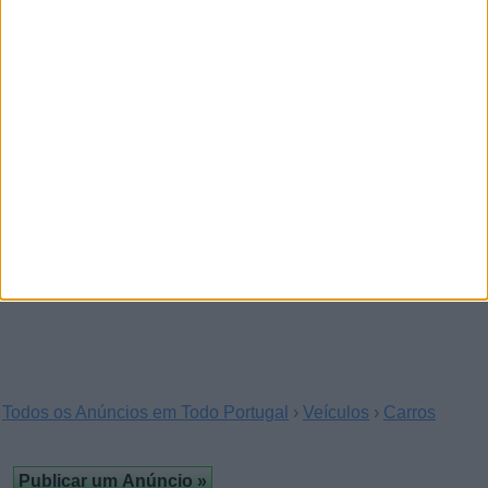
Volvo S60 2002, Manual
(Abaças, Vila
Real)
Volvo S60 D5 2.4D de 2002 em bom estado geral.
Os bancos dianteiros necessitam de renovação
no…
Volvo S60 2002
(Casais da Linhaceira,
Santarém)
Matrícula: 07-35-TQ Modelo: S60 Mês de Registo:
Junho Ano: 2002 Combustível: Diesel Potência:
163…
Todos os Anúncios em Todo Portugal
›
Veículos
›
Carros