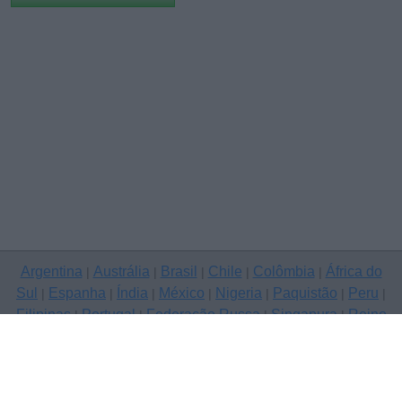
Argentina
Austrália
Brasil
Chile
Colômbia
África do
|
|
|
|
|
Sul
Espanha
Índia
México
Nigeria
Paquistão
Peru
|
|
|
|
|
|
|
Filipinas
Portugal
Federação Russa
Singapura
Reino
|
|
|
|
Unido
Estados Unidos
Venezuela
|
|
Copyright © 2026 ClassificadosGratis.com.pt — anunciar grátis, A de
Barros
Contacte-nos
Política de Privacidade
|