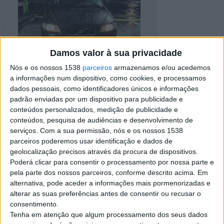
Damos valor à sua privacidade
Nós e os nossos 1538
parceiros
armazenamos e/ou acedemos
a informações num dispositivo, como cookies, e processamos
dados pessoais, como identificadores únicos e informações
padrão enviadas por um dispositivo para publicidade e
conteúdos personalizados, medição de publicidade e
conteúdos, pesquisa de audiências e desenvolvimento de
serviços.
Com a sua permissão, nós e os nossos 1538
parceiros poderemos usar identificação e dados de
geolocalização precisos através da procura de dispositivos.
Poderá clicar para consentir o processamento por nossa parte e
Detalhes do anúncio
pela parte dos nossos parceiros, conforme descrito acima. Em
alternativa, pode aceder a informações mais pormenorizadas e
Cidade:
A de Barros, Viseu
alterar as suas preferências antes de consentir ou recusar o
Operação:
Venda
Preço:
€ 1.500
consentimento.
Modelo:
Volvo S60
Tenha em atenção que algum processamento dos seus dados
Ano:
2002